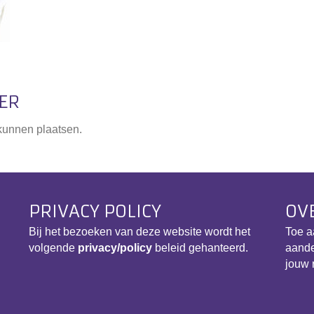
TER
 kunnen plaatsen.
PRIVACY POLICY
OV
Bij het bezoeken van deze website wordt het
Toe a
volgende
privacy/policy
beleid gehanteerd.
aande
jouw 