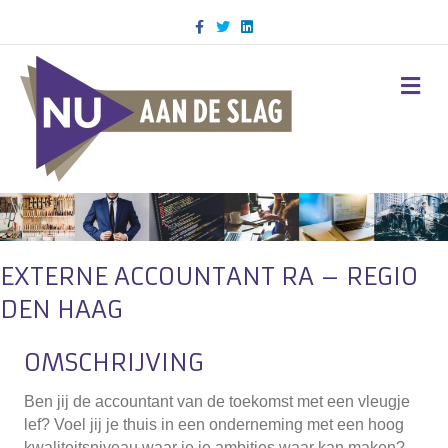
Facebook
Twitter
Linkedin
M
EXTERNE ACCOUNTANT RA – REGIO
DEN HAAG
OMSCHRIJVING
Ben jij de accountant van de toekomst met een vleugje
lef? Voel jij je thuis in een onderneming met een hoog
kwaliteitsniveau waar je je ambities waar kan maken?