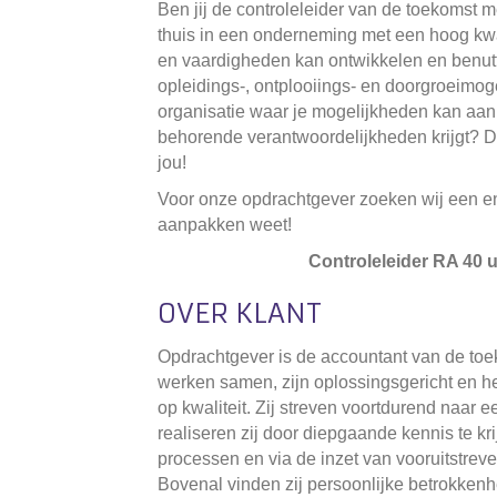
Ben jij de controleleider van de toekomst me
thuis in een onderneming met een hoog kwal
en vaardigheden kan ontwikkelen en benutt
opleidings-, ontplooiings- en doorgroeimog
organisatie waar je mogelijkheden kan aanp
behorende verantwoordelijkheden krijgt? 
jou!
Voor onze opdrachtgever zoeken wij een en
aanpakken weet!
Controleleider RA
40 
OVER KLANT
Opdrachtgever is de accountant van de toek
werken samen, zijn oplossingsgericht en h
op kwaliteit. Zij streven voortdurend naar e
realiseren zij door diepgaande kennis te kr
processen en via de inzet van vooruitstrev
Bovenal vinden zij persoonlijke betrokkenhe