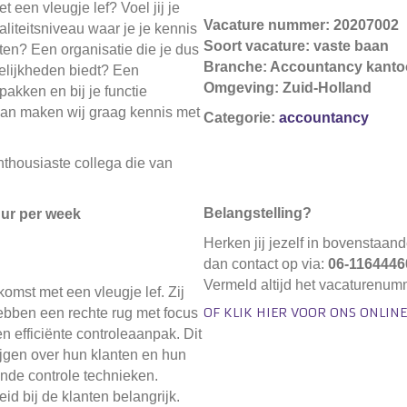
t een vleugje lef? Voel jij je
Vacature nummer: 20207002
iteitsniveau waar je je kennis
Soort vacature: vaste baan
en? Een organisatie die je dus
Branche: Accountancy kanto
elijkheden biedt? Een
Omgeving: Zuid-Holland
akken en bij je functie
Dan maken wij graag kennis met
Categorie:
accountancy
thousiaste collega die van
Belangstelling?
uur per week
Herken jij jezelf in bovenstaan
dan contact op via:
06-1164446
Vermeld altijd het vacaturenu
omst met een vleugje lef. Zij
OF KLIK HIER VOOR ONS ONLINE
ebben een rechte rug met focus
en efficiënte controleaanpak. Dit
ijgen over hun klanten en hun
ende controle technieken.
id bij de klanten belangrijk.