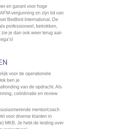
emer en garant voor hoge
n AFM-vergunning en zijn lid van
el Bedford International. De
als professioneel, betrokken,
t zie je dan ook weer terug aan
lega’s!
EN
lijk voor de operationele
Ook ben je
afronding van de opdracht. Als
anning, coördinatie en review
thousiasmerende mentor/coach
rkt voor diverse klanten in
le) MKB. Je hebt de leiding over