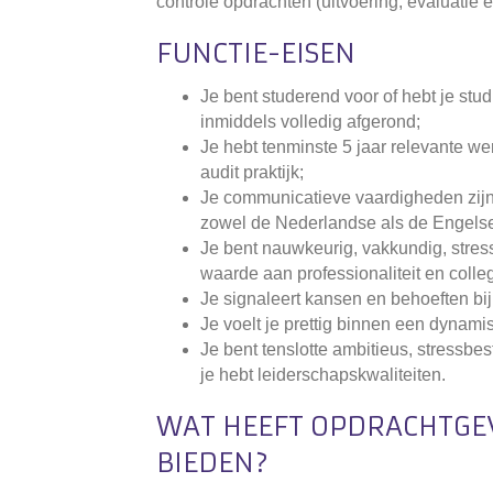
controle opdrachten (uitvoering, evaluatie 
FUNCTIE-EISEN
Je bent studerend voor of hebt je stud
inmiddels volledig afgerond;
Je hebt tenminste 5 jaar relevante wer
audit praktijk;
Je communicatieve vaardigheden zijn
zowel de Nederlandse als de Engelse
Je bent nauwkeurig, vakkundig, stre
waarde aan professionaliteit en collegi
Je signaleert kansen en behoeften bij 
Je voelt je prettig binnen een dynami
Je bent tenslotte ambitieus, stressbes
je hebt leiderschapskwaliteiten.
WAT HEEFT OPDRACHTGEV
BIEDEN?