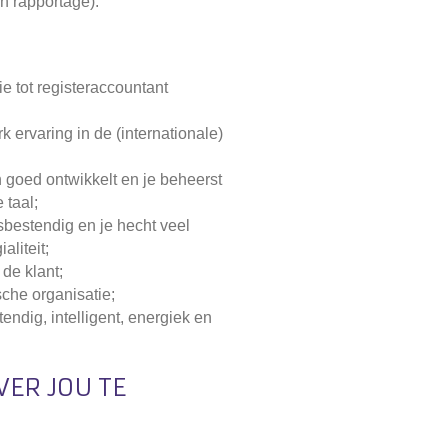
en rapportage).
ie tot registeraccountant
k ervaring in de (internationale)
 goed ontwikkelt en je beheerst
 taal;
ssbestendig
en je hecht veel
aliteit;
de klant;
sche organisatie;
tendig, intelligent, energiek en
ER JOU TE