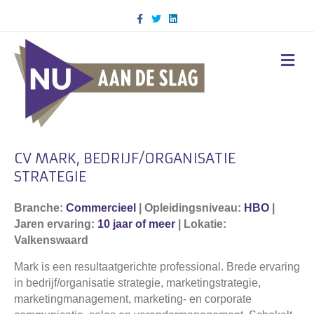
Facebook
Twitter
Linkedin
M
CV MARK, BEDRIJF/ORGANISATIE
STRATEGIE
Branche:
Commercieel
| Opleidingsniveau:
HBO
|
Jaren ervaring:
10 jaar of meer
| Lokatie:
Valkenswaard
Mark is een resultaatgerichte professional. Brede ervaring
in bedrijf/organisatie strategie, marketingstrategie,
marketingmanagement, marketing- en corporate